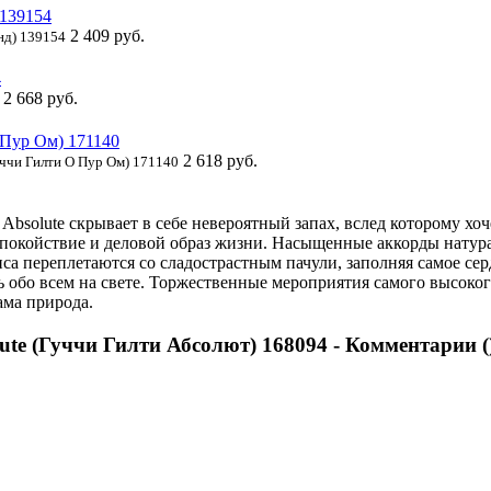
2 409 руб.
нд) 139154
2 668 руб.
2 618 руб.
уччи Гилти О Пур Ом) 171140
bsolute скрывает в себе невероятный запах, вслед которому хоч
покойствие и деловой образ жизни. Насыщенные аккорды натура
са переплетаются со сладострастным пачули, заполняя самое се
ь обо всем на свете. Торжественные мероприятия самого высоко
ама природа.
ute (Гуччи Гилти Абсолют) 168094 - Комментарии (