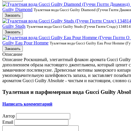
Guilty Diamond
Туалетная вода Gucci Guilty Diamond (Гуччи Гилти Диамо
Заказать
Guilty Studs
Туалетная вода Gucci Guilty Studs (Гуччи Гилти Стадс) 134814
Заказать
Guilty Eau Pour Homme
Туалетная вода Gucci Guilty Eau Pour Homme (Г
Заказать
Описание
Описание Роскошный, элегантный флакон аромата Gucci Guilty A
дополнением образа настоящего джентльмена, который ценит с
заманчивое послевкусие. Древесные мотивы заморского кипари
умопомрачительную шлейфовость запаха, и заставляет позабыт
ароматом Gucci Guilty Absolute - чистым и настоящим, словно с
Туалетная и парфюмерная вода Gucci Guilty Absol
Написать комментарий
Автор
Email