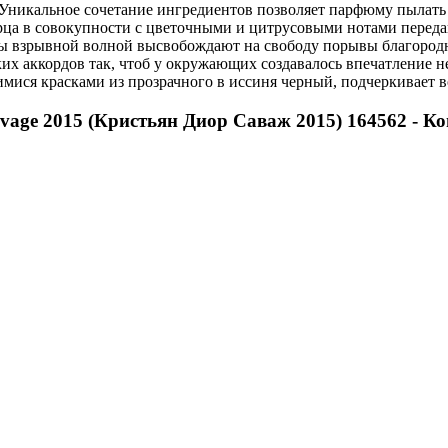
 Уникальное сочетание ингредиентов позволяет парфюму пылать
ерца в совокупности с цветочными и цитрусовыми нотами пере
 взрывной волной высвобождают на свободу порывы благородно
их аккордов так, чтоб у окружающих создавалось впечатление н
ся красками из прозрачного в иссиня черный, подчеркивает во
uvage 2015 (Кристьян Диор Саваж 2015) 164562 - К