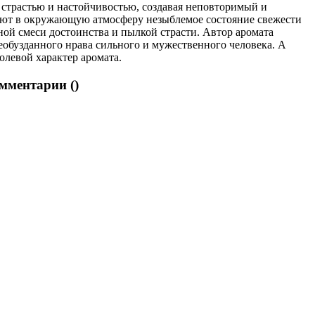
 страстью и настойчивостью, создавая неповторимый и
дают в окружающую атмосферу незыблемое состояние свежести
й смеси достоинства и пылкой страсти. Автор аромата
еобузданного нрава сильного и мужественного человека. А
левой характер аромата.
омментарии (
)