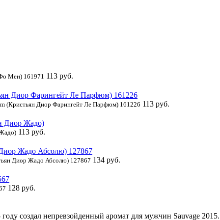
113 руб.
 Фо Мен) 161971
113 руб.
rfum (Кристьян Диор Фарингейт Ле Парфюм) 161226
113 руб.
 Жадо)
134 руб.
истьян Диор Жадо Абсолю) 127867
128 руб.
567
5 году создал непревзойденный аромат для мужчин Sauvage 2015.