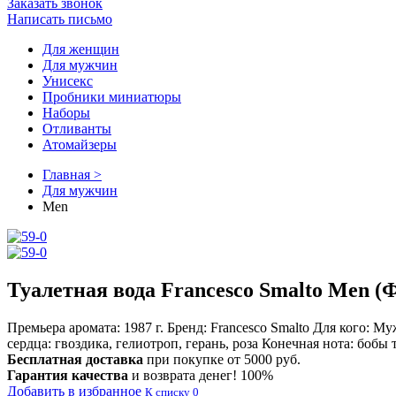
Заказать звонок
Написать письмо
Для женщин
Для мужчин
Унисекс
Пробники миниатюры
Наборы
Отливанты
Атомайзеры
Главная >
Для мужчин
Men
Туалетная вода Francesco Smalto Men 
Премьера аромата:
1987 г.
Бренд:
Francesco Smalto
Для кого:
Муж
сердца:
гвоздика, гелиотроп, герань, роза
Конечная нота:
бобы т
Бесплатная доставка
при покупке от 5000 руб.
Гарантия качества
и возврата денег! 100%
Добавить в избранное
К списку
0