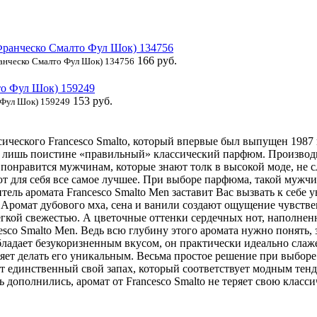
166 руб.
ранческо Смалто Фул Шок) 134756
153 руб.
о Фул Шок) 159249
сического Francesco Smalto, который впервые был выпущен 1987 
ть лишь поистине «правильный» классический парфюм. Производ
онравится мужчинам, которые знают толк в высокой моде, не сле
т для себя все самое лучшее. При выборе парфюма, такой мужчи
ь аромата Francesco Smalto Men заставит Вас вызвать к себе ув
ь. Аромат дубового мха, сена и ванили создают ощущение чувств
гкой свежестью. А цветочные оттенки сердечных нот, наполненн
co Smalto Men. Ведь всю глубину этого аромата нужно понять, з
бладает безукоризненным вкусом, он практически идеально слаж
ет делать его уникальным. Весьма простое решение при выборе 
от единственный свой запах, который соответствует модным тен
дополнились, аромат от Francesco Smalto не теряет свою класси