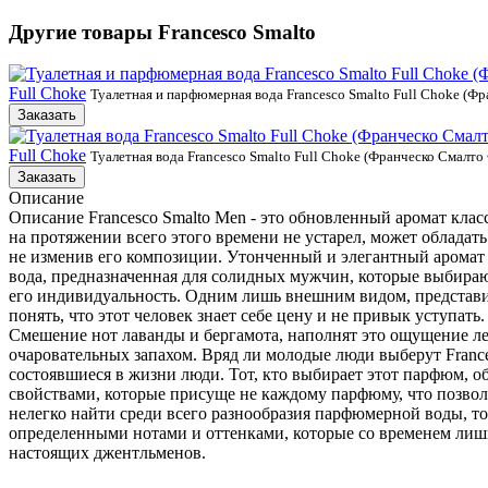
Другие товары
Francesco Smalto
Full Choke
Туалетная и парфюмерная вода Francesco Smalto Full Choke (Ф
Заказать
Full Choke
Туалетная вода Francesco Smalto Full Choke (Франческо Смалт
Заказать
Описание
Описание Francesco Smalto Men - это обновленный аромат клас
на протяжении всего этого времени не устарел, может облада
не изменив его композиции. Утонченный и элегантный аромат п
вода, предназначенная для солидных мужчин, которые выбираю
его индивидуальность. Одним лишь внешним видом, представител
понять, что этот человек знает себе цену и не привык уступат
Смешение нот лаванды и бергамота, наполнят это ощущение ле
очаровательных запахом. Вряд ли молодые люди выберут Frances
состоявшиеся в жизни люди. Тот, кто выбирает этот парфюм, о
свойствами, которые присуще не каждому парфюму, что позволя
нелегко найти среди всего разнообразия парфюмерной воды, т
определенными нотами и оттенками, которые со временем лишь 
настоящих джентльменов.