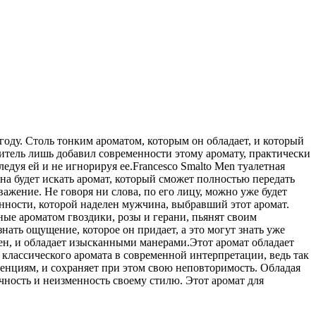
году. Столь тонким ароматом, которым он обладает, и который
итель лишь добавил современности этому аромату, практически
дуя ей и не игнорируя ее.Francesco Smalto Men туалетная
на будет искать аромат, который сможет полностью передать
ажение. Не говоря ни слова, по его лицу, можно уже будет
енности, которой наделен мужчина, выбравший этот аромат.
ые ароматом гвоздики, розы и герани, пьянят своим
нать ощущение, которое он придает, а это могут знать уже
ен, и обладает изысканными манерами.Этот аромат обладает
классического аромата в современной интерпретации, ведь так
денциям, и сохраняет при этом свою неповторимость. Обладая
чность и неизменность своему стилю. Этот аромат для