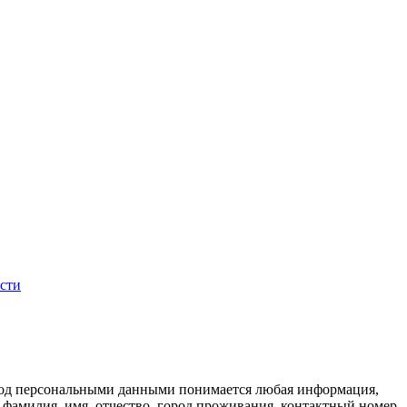
сти
 Под персональными данными понимается любая информация,
, фамилия, имя, отчество, город проживания, контактный номер